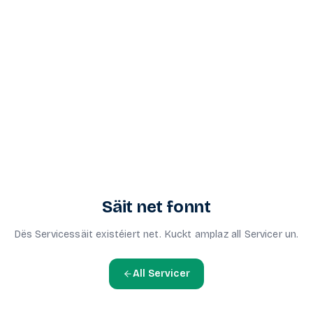
Säit net fonnt
Dës Servicessäit existéiert net. Kuckt amplaz all Servicer un.
All Servicer