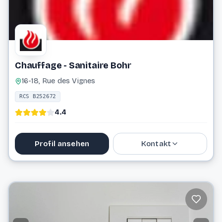
Chauffage - Sanitaire Bohr
16-18, Rue des Vignes
RCS B252672
4.4
Profil ansehen
Kontakt
74 81 53
info@haustechnik-bohr.lu
Website