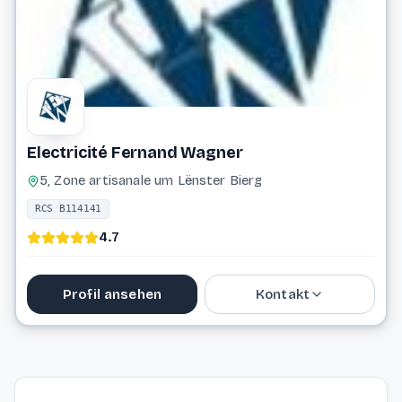
Electricité Fernand Wagner
5, Zone artisanale um Lënster Bierg
RCS B114141
4.7
Profil ansehen
Kontakt
Website