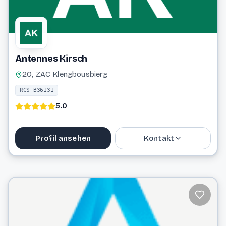
Antennes Kirsch
20, ZAC Klengbousbierg
RCS B36131
5.0
Profil ansehen
Kontakt
48 63 03
antki@pt.lu
Website