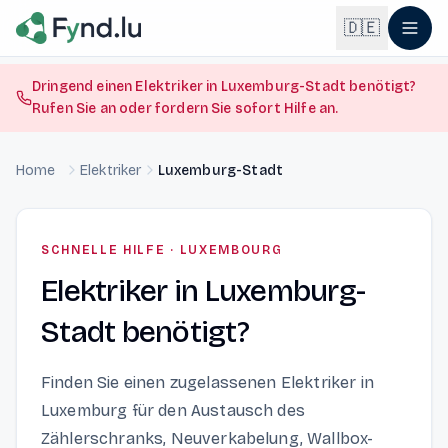
Light mode enabled
🇩🇪
Dringend einen Elektriker in Luxemburg-Stadt benötigt?
Rufen Sie an oder fordern Sie sofort Hilfe an.
English
🇬🇧
EN
Home
Elektriker
Luxemburg-Stadt
Français
🇫🇷
FR
Deutsch
🇩🇪
SCHNELLE HILFE
·
LUXEMBOURG
DE
Elektriker in Luxemburg-
Lëtzebuergesch
NEW
🇱🇺
LB
Stadt benötigt?
Finden Sie einen zugelassenen Elektriker in
Luxemburg für den Austausch des
Zählerschranks, Neuverkabelung, Wallbox-