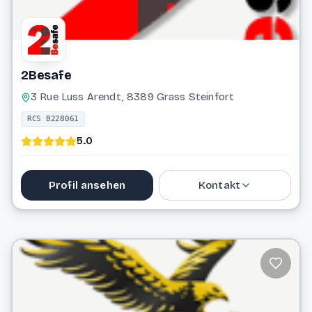
2Besafe
3 Rue Luss Arendt, 8389 Grass Steinfort
RCS B228061
5.0
Profil ansehen
Kontakt
36 65 86
info@2besafe.lu
Website