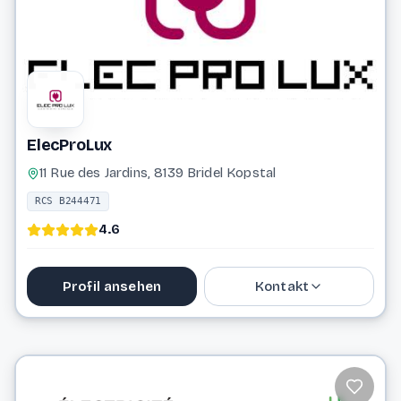
Website
ElecProLux
11 Rue des Jardins, 8139 Bridel Kopstal
RCS B244471
4.6
Profil ansehen
Kontakt
661 477 522
Website