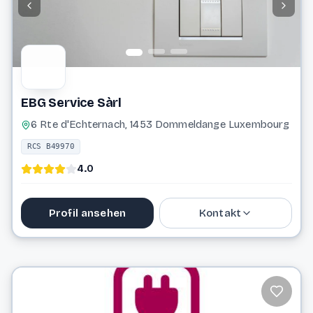
EBG Service Sàrl
6 Rte d'Echternach, 1453 Dommeldange Luxembourg
RCS B49970
4.0
Profil ansehen
Kontakt
33 61 43
ebgserv@pt.lu