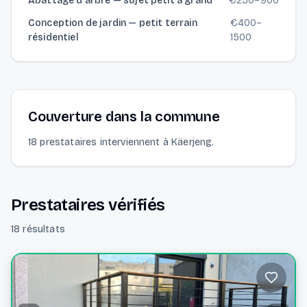
Abattage d'arbre — sujet petit à grand
€
250
–
900
Conception de jardin — petit terrain
€
400
–
résidentiel
1500
Couverture dans la commune
18 prestataires interviennent à Käerjeng.
Prestataires vérifiés
18 résultats