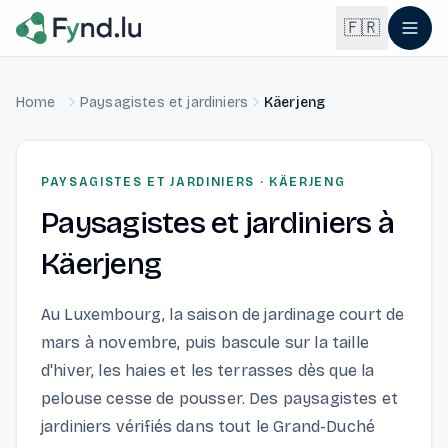
Light mode enabled
🇫🇷
Home
Paysagistes et jardiniers
Käerjeng
English
🇬🇧
EN
Français
🇫🇷
PAYSAGISTES ET JARDINIERS
·
KÄERJENG
FR
Paysagistes et jardiniers
à
Deutsch
🇩🇪
DE
Käerjeng
Lëtzebuergesch
NEW
🇱🇺
LB
Au Luxembourg, la saison de jardinage court de
mars à novembre, puis bascule sur la taille
d'hiver, les haies et les terrasses dès que la
pelouse cesse de pousser. Des paysagistes et
jardiniers vérifiés dans tout le Grand-Duché