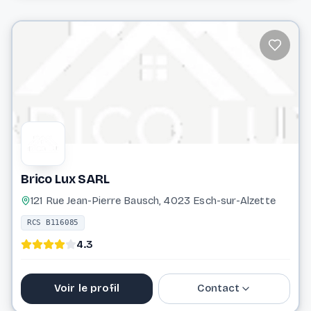
38 07 10
info@blumenthal-sarl.lu
Website
Brico Lux SARL
121 Rue Jean-Pierre Bausch, 4023 Esch-sur-Alzette
RCS B116085
4.3
Voir le profil
Contact