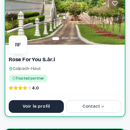
Website
RF
Rose For You S.àr.l
Colpach-Haut
Trusted partner
4.0
Voir le profil
Contact
+352621633023