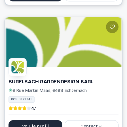
26 66 40 44
andre@brisbois-gardendesign.lu
Website
BURELBACH GARDENDESIGN SARL
6 Rue Martin Maas, 6468 Echternach
RCS B172341
4.1
Voir le profil
Contact