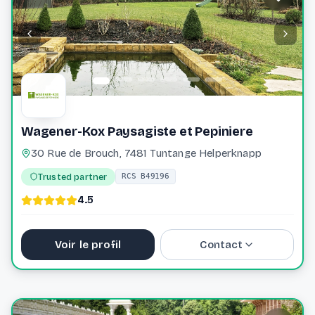
Website
Wagener-Kox Paysagiste et Pepiniere
30 Rue de Brouch, 7481 Tuntange Helperknapp
Trusted partner
RCS B49196
4.5
Voir le profil
Contact
+352 31 77 60
info@wagenerkox.lu