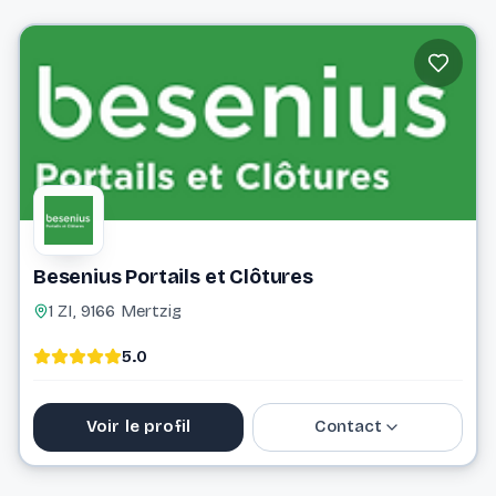
26 56 82 81
info@bbsprojects.lu
Website
Besenius Portails et Clôtures
1 ZI, 9166 Mertzig
5.0
Voir le profil
Contact
88 81 10 1