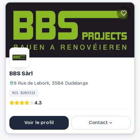
info@ambius.lu
Website
BBS Sàrl
9 Rue de Lebork, 3584 Dudelange
RCS B293313
4.3
Voir le profil
Contact