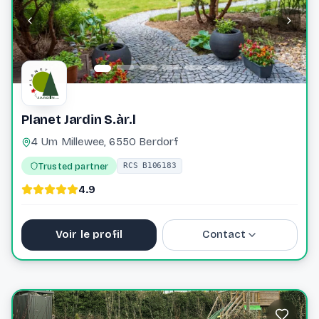
Website
Planet Jardin S.àr.l
4 Um Millewee, 6550 Berdorf
Trusted partner
RCS B106183
4.9
Voir le profil
Contact
+352 691 20 95 61
planet.jardin@pt.lu