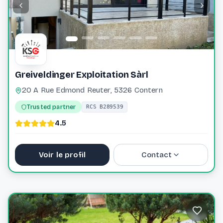
Greiveldinger Exploitation Sàrl
20 A Rue Edmond Reuter, 5326 Contern
Trusted partner
RCS B289539
4.5
Voir le profil
Contact
40 76 40 0
laurie@greiveldinger-ent.lu