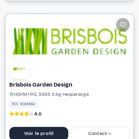
27 99 36 72
bricolux.amenagement@gmail.com
Website
Brisbois Garden Design
H5PM+PG, 5955 Itzig Hesperange
RCS B169064
4.0
Voir le profil
Contact