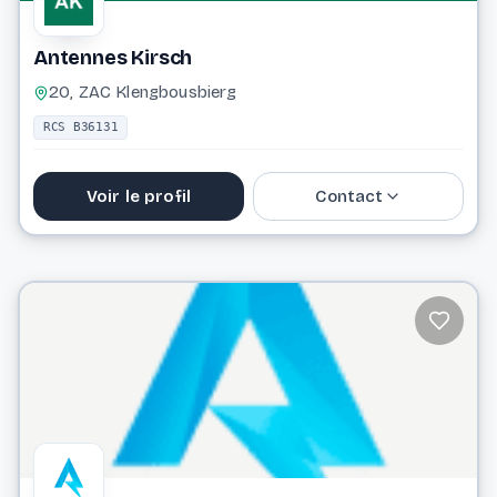
Antennes Kirsch
20, ZAC Klengbousbierg
RCS B36131
Voir le profil
Contact
48 63 03
antki@pt.lu
Website