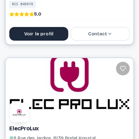
RCS B49970
5.0
Voir le profil
Contact
33 61 43
ebgserv@pt.lu
Website
ElecProLux
11 Rue des Jardins, 8139 Bridel Kopstal