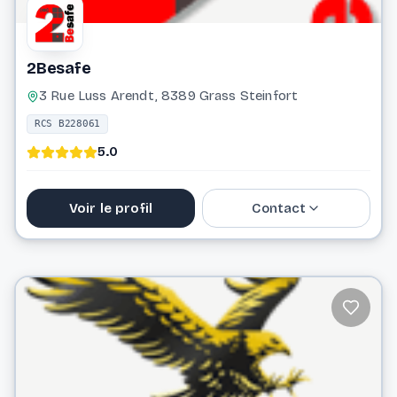
2Besafe
3 Rue Luss Arendt, 8389 Grass Steinfort
RCS B228061
5.0
Voir le profil
Contact
36 65 86
info@2besafe.lu
Website