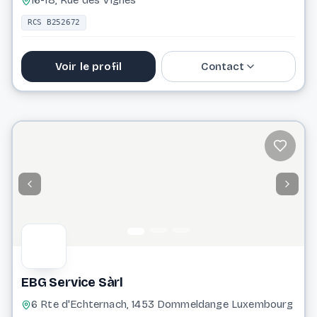
16-18, Rue des Vignes
RCS B252672
Voir le profil
Contact
74 81 53
info@haustechnik-bohr.lu
Website
EBG Service Sàrl
6 Rte d'Echternach, 1453 Dommeldange Luxembourg