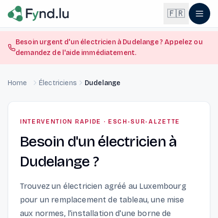
Light mode enabled
🇫🇷
Besoin urgent d'un électricien à Dudelange ? Appelez ou
demandez de l'aide immédiatement.
English
🇬🇧
EN
Home
Électriciens
Dudelange
Français
🇫🇷
FR
Deutsch
🇩🇪
INTERVENTION RAPIDE
·
ESCH-SUR-ALZETTE
DE
Besoin d'un électricien à
Lëtzebuergesch
NEW
🇱🇺
LB
Dudelange ?
Trouvez un électricien agréé au Luxembourg
pour un remplacement de tableau, une mise
aux normes, l'installation d'une borne de