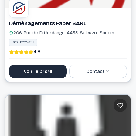
Déménagements Faber SARL
206 Rue de Differdange, 4438 Soleuvre Sanem
RCS B225891
4.9
Voir le profil
Contact
59 49 44
info@demenagements-faber.lu
Website