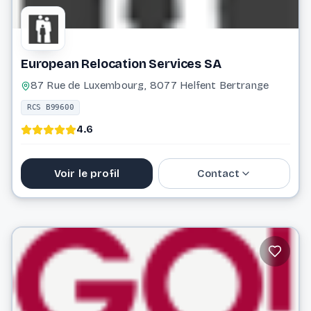
European Relocation Services SA
87 Rue de Luxembourg, 8077 Helfent Bertrange
RCS B99600
4.6
Voir le profil
Contact
26 64 99 22 1
info@erslux.lu
Website