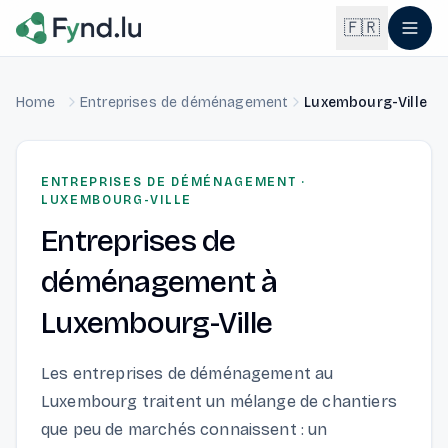
Light mode enabled
🇫🇷
Home
Entreprises de déménagement
Luxembourg-Ville
English
🇬🇧
EN
Français
🇫🇷
ENTREPRISES DE DÉMÉNAGEMENT
·
FR
LUXEMBOURG-VILLE
Entreprises de
Deutsch
🇩🇪
DE
déménagement
à
Lëtzebuergesch
NEW
🇱🇺
LB
Luxembourg-Ville
Les entreprises de déménagement au
Luxembourg traitent un mélange de chantiers
que peu de marchés connaissent : un