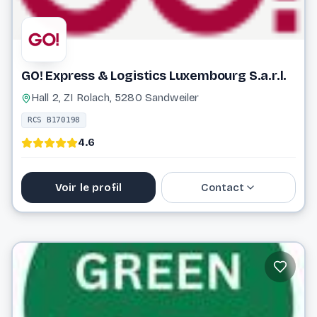
GO! Express & Logistics Luxembourg S.a.r.l.
Hall 2, ZI Rolach, 5280 Sandweiler
RCS B170198
4.6
Voir le profil
Contact
26 09 37
info@general-overnight.com
Website