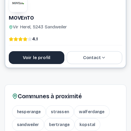
MOVEnTO
Vir Herel, 5243 Sandweiler
4.1
Voir le profil
Contact
20 33 16 33
info@movento.lu
Communes à proximité
Website
hesperange
strassen
walferdange
sandweiler
bertrange
kopstal