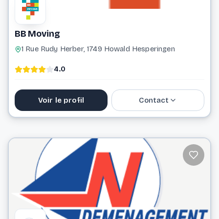
BB Moving
1 Rue Rudy Herber, 1749 Howald Hesperingen
4.0
Voir le profil
Contact
691 502 975
info@bbmoving.lu
Website