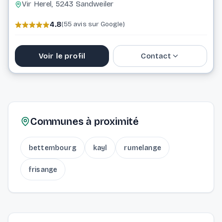
Vir Herel, 5243 Sandweiler
4.8
(55 avis sur Google)
Voir le profil
Contact
20 33 16 33
info@movento.lu
Communes à proximité
Website
bettembourg
kayl
rumelange
frisange