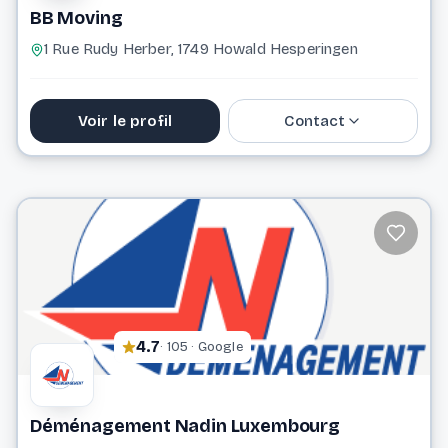
BB Moving
1 Rue Rudy Herber, 1749 Howald Hesperingen
Voir le profil
Contact
691 502 975
info@bbmoving.lu
Website
4.7
· 105 · Google
Déménagement Nadin Luxembourg