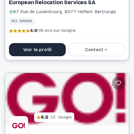
European Relocation Services SA
87 Rue de Luxembourg, 8077 Helfent Bertrange
RCS B99600
4.9
(118 avis sur Google)
Voir le profil
Contact
26 64 99 22 1
info@erslux.lu
Website
4.6
· 23 · Google