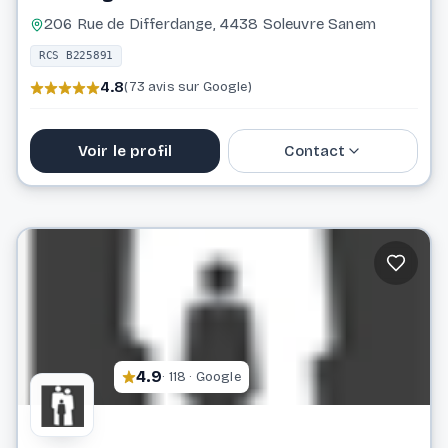
206 Rue de Differdange, 4438 Soleuvre Sanem
RCS B225891
4.8
(73 avis sur Google)
Voir le profil
Contact
59 49 44
info@demenagements-faber.lu
Website
4.9
· 118 · Google