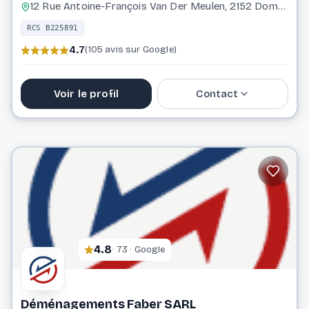
12 Rue Antoine-François Van Der Meulen, 2152 Dommeldange Luxembourg
RCS B225891
4.7
(105 avis sur Google)
Voir le profil
Contact
31 26 34
info@demenagement-nadin.com
Website
4.8
· 73 · Google
Déménagements Faber SARL