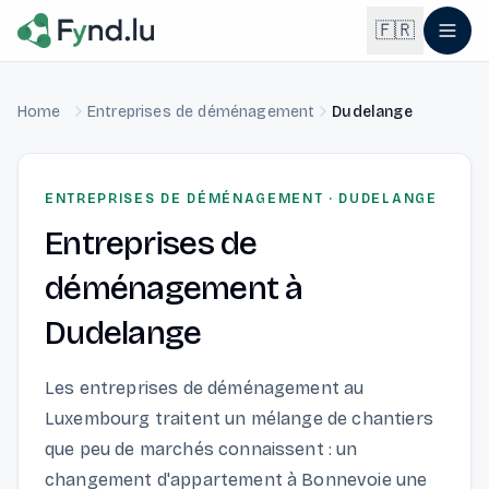
Light mode enabled
🇫🇷
Home
Entreprises de déménagement
Dudelange
English
🇬🇧
EN
Français
🇫🇷
ENTREPRISES DE DÉMÉNAGEMENT
·
DUDELANGE
FR
Entreprises de
Deutsch
🇩🇪
DE
déménagement
à
Lëtzebuergesch
NEW
🇱🇺
Dudelange
LB
Les entreprises de déménagement au
Luxembourg traitent un mélange de chantiers
que peu de marchés connaissent : un
changement d'appartement à Bonnevoie une