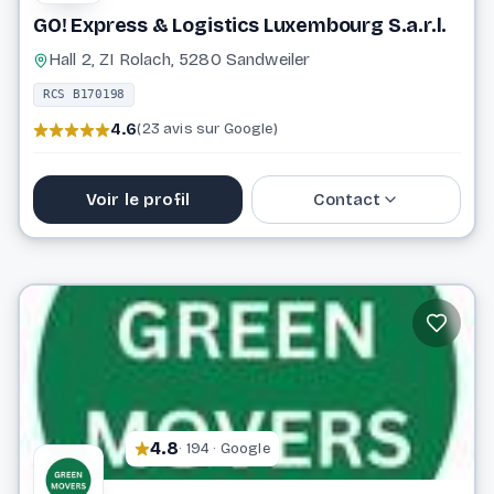
GO! Express & Logistics Luxembourg S.a.r.l.
Hall 2, ZI Rolach, 5280 Sandweiler
RCS B170198
4.6
(23 avis sur Google)
Voir le profil
Contact
26 09 37
info@general-overnight.com
Website
4.8
· 194 · Google