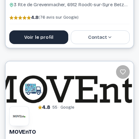
3 Rte de Grevenmacher, 6912 Roodt-sur-Syre Betzdorf
4.8
(76 avis sur Google)
Voir le profil
Contact
691 322 122
contact@mondialbox.lu
Website
4.8
· 55 · Google
MOVEnTO